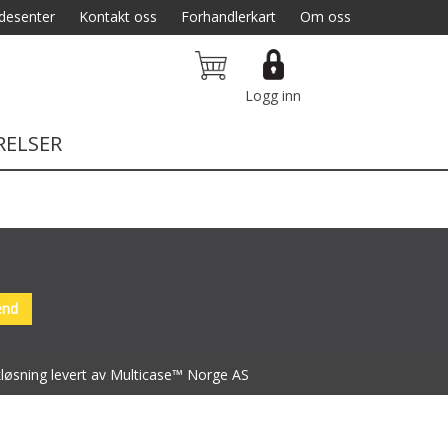
desenter
Kontakt oss
Forhandlerkart
Om oss
Logg inn
RELSER
kløsning
levert av
Multicase™ Norge AS