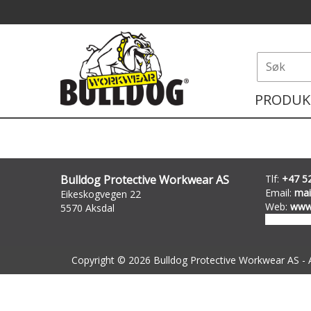
PRODUK
Bulldog Protective Workwear AS
Tlf:
+47 52
Email:
mai
Eikeskogvegen 22
Web:
www
5570 Aksdal
Copyright © 2026 Bulldog Protective Workwear AS - Al