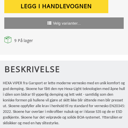
LEGG I HANDLEVOGNEN
Velg varianter...
9
På lager
BESKRIVELSE
HEXA VIPER fra Garsport er lette moderne vernesko med en unik komfort og
god demping. Skoene har fått den nye Hexa-Light teknologien med åpne hull
i sålen som bidrar til ypperlig demping og lett vekt - samtidig som den
koniske formen på hullene vil gjøre at skitt ikke blir sittende men blir presset
ut. Skoene oppfyller alle krav i henhold til ny standard for vernesko EN20345:
2022. Skoene har overlær i mikrofiber nubuk og er i klasse S3S og de er ESD
godkjente. Skoene har det velprøvde og solide BOA-systemet. Yttersålen er
sklisikker og med en høy slitestyrke.