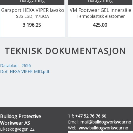
Hurtigvisning
Hurtigvisning
Garsport HEXA VIPER lavsko
VM Footwear GEL innersåle
S3S ESD, m/BOA
Termoplastisk elastomer
3 196,25
425,00
TEKNISK DOKUMENTASJON
Datablad - 2656
DoC HEXA VIPER MID.pdf
Bulldog Protective
Tlf:
+47 52 76 76 60
Email:
mail@bulldogworkwear.no
Workwear AS
Web:
www.bulldogworkwear.no
Eikeskogvegen 22