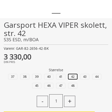
Garsport HEXA VIPER skolett,
str. 42
S3S ESD, m/BOA
Varenr:
GAR-82-2656-42-BK
3 330,00
DIN PRIS
Størrelse
37
38
39
40
41
42
43
44
45
46
47
48
-
+